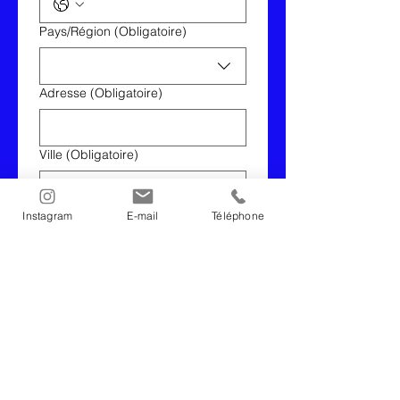
Adresse multiligne
Pays/Région
(Obligatoire)
Adresse
(Obligatoire)
Ville
(Obligatoire)
Code Postal
(Obligatoire)
Instagram
E-mail
Téléphone
Suivant
newsletter
e-mail